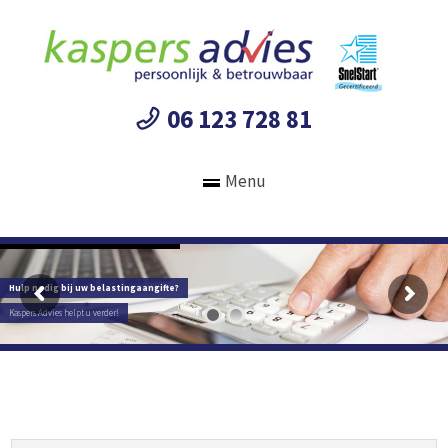
06 123 728 81
Menu
Hulp nodig bij uw belastingaangifte?
Kaspers Advies helpt u verder!